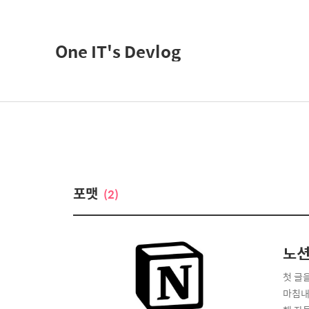
One IT's Devlog
포맷
(2)
노션
첫 글
마침내