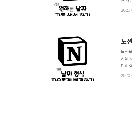
해 자
For
2020.
알 바
고 작
노션
노션을
거의 
Dat
유롭게
2020.
요하게
라이언트